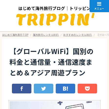
はじめて海外旅行ブログ｜トリッピン
メニュー
TRIPPIN'
はじめて海外旅行 TOP
/
海外旅行レンタルWiFi
/
おすすめのレンタルWiFi
/
【グローバ
【グローバルWiFi】国別の
料金と通信量・通信速度ま
とめ＆アジア周遊プラン